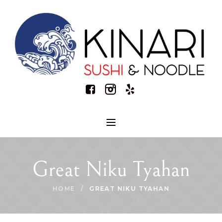
Great Niku Tyahan
HOME
/
GREAT NIKU TYAHAN