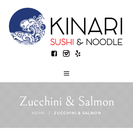
Zucchini & Salmon
HOME
/
ZUCCHINI & SALMON