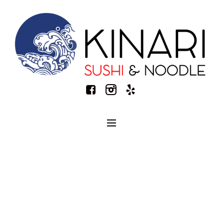
Project Category:
Eggs
HOME
/
EGGS